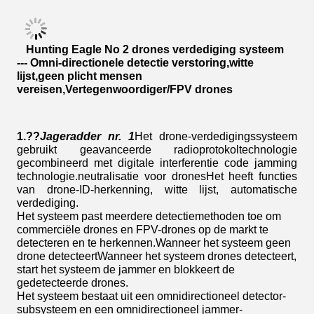
Hunting Eagle No 2 drones verdediging
systeem
---
Omni-directionele detectie verstoring
,
witte
lijst
,
geen plicht mensen
vereisen
,
Vertegenwoordiger
/FPV
drones
1.??
Jageradder nr. 1
Het drone-verdedigingssysteem
gebruikt geavanceerde radioprotokoltechnologie
gecombineerd met digitale interferentie code jamming
technologie.neutralisatie voor dronesHet heeft functies
van drone-ID-herkenning, witte lijst, automatische
verdediging.
Het systeem past meerdere detectiemethoden toe om
commerciële drones en FPV-drones op de markt te
detecteren en te herkennen.Wanneer het systeem geen
drone detecteertWanneer het systeem drones detecteert,
start het systeem de jammer en blokkeert de
gedetecteerde drones.
Het systeem bestaat uit een omnidirectioneel detector-
subsysteem en een omnidirectioneel jammer-