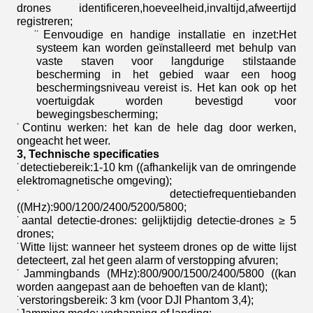
drones identificeren,hoeveelheid,invaltijd,afweertijd
registreren;
̈ Eenvoudige en handige installatie en inzet:Het
systeem kan worden geïnstalleerd met behulp van
vaste staven voor langdurige stilstaande
bescherming in het gebied waar een hoog
beschermingsniveau vereist is. Het kan ook op het
voertuigdak worden bevestigd voor
bewegingsbescherming;
̈ Continu werken: het kan de hele dag door werken,
ongeacht het weer.
3
, Technische
specificaties
̈ detectiebereik:1-10 km ((afhankelijk van de omringende
elektromagnetische omgeving);
̈ detectiefrequentiebanden
((MHz):900/1200/2400/5200/5800;
̈ aantal detectie-drones: gelijktijdig detectie-drones ≥ 5
drones;
̈ Witte lijst: wanneer het systeem drones op de witte lijst
detecteert, zal het geen alarm of verstopping afvuren;
̈ Jammingbands (MHz):800/900/1500/2400/5800 ((kan
worden aangepast aan de behoeften van de klant);
̈ verstoringsbereik: 3 km (voor DJI Phantom 3,4);