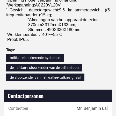
̈ Jamming mode: verbanning of landing;
̈ Werkspanning:AC220V±20V;
̈ Gewicht: detectorgewicht:9.5 kg,jammergewicht ((5
frequentiebanden):15 kg;
̈ Afmetingen van het apparaat:detector:
370mmX312mmX133mm;
Stommer: 450X330X180mm
̈ Werktemperatuur: -40°~+55°C;
̈ Proof: IP65.
Tags:
militaire blokkerende systemen
de militaire stoorzender van de celtelefoon
de stoorzender van het walkie-talkiesignaal
Contactpersonen
Contactpersonen:
Mr. Benjamin Lai