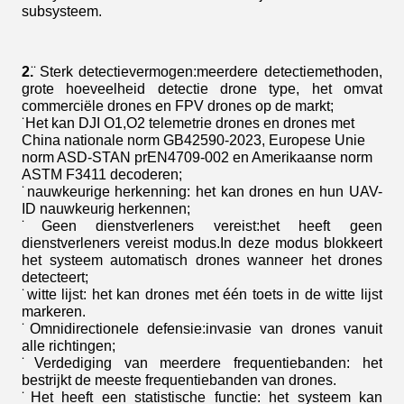
subsysteem.
2.
̈ Sterk detectievermogen:meerdere detectiemethoden,
grote hoeveelheid detectie drone type, het omvat
commerciële drones en FPV drones op de markt;
̈ Het kan DJI O1,O2 telemetrie drones en drones met
China nationale norm GB42590-2023, Europese Unie
norm ASD-STAN prEN4709-002 en Amerikaanse norm
ASTM F3411 decoderen;
̈ nauwkeurige herkenning: het kan drones en hun UAV-
ID nauwkeurig herkennen;
̈ Geen dienstverleners vereist:het heeft geen
dienstverleners vereist modus.In deze modus blokkeert
het systeem automatisch drones wanneer het drones
detecteert;
̈ witte lijst: het kan drones met één toets in de witte lijst
markeren.
̈ Omnidirectionele defensie:invasie van drones vanuit
alle richtingen;
̈ Verdediging van meerdere frequentiebanden: het
bestrijkt de meeste frequentiebanden van drones.
̈ Het heeft een statistische functie: het systeem kan