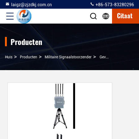
laigz@zjzdkj.com.cn
+86-573-83280296
Citaat
Producten
>
>
>
Huis
Producten
Militaire Signaalstoorzender
Gevorderd Omnidirectioneel Anti-Drone Apparaat Met 3 Km Verstoring Afstand