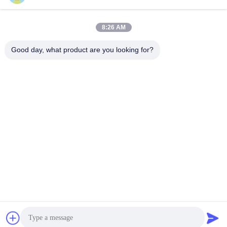
van de 120 Wattsauto,
Signaal voor het
100m Hoge Waaier
Blokkeren van de
Vind de beste prijs
Vind de beste prijs
Mobiele Stoorzender
Draadloze Signalen van
8:26 AM
20-6000 Mhz
Good day, what product are you looking for?
ZHEJIANG ZHONGDENG ELECTRONICS TECHNOLOGY
CO,LTD
laigz@zjzdkj.com.cn
+86-573-83280296
Nr 1539, Chengnan-Road, Jiaxing, Zhejiang, China
China Goede kwaliteit militaire signaalstoorzender Auteursrecht © 2019-
2026 Zhejiang Zhongdeng Electronics Technology CO,LTD Alle rechten
voorbehouden.