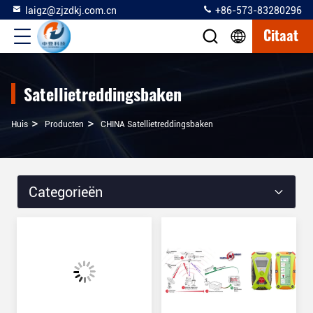
laigz@zjzdkj.com.cn
+86-573-83280296
Citaat
Satellietreddingsbaken
>
>
Huis
Producten
CHINA Satellietreddingsbaken
Categorieën