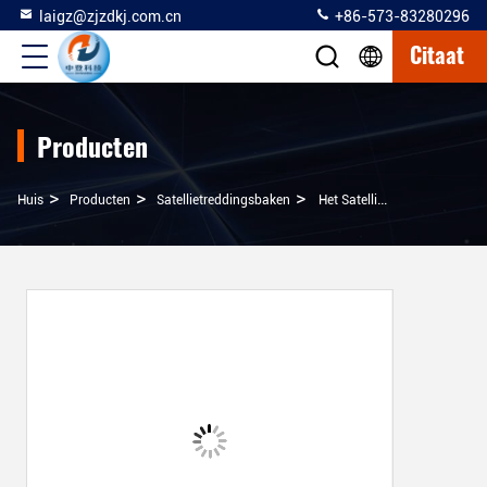
laigz@zjzdkj.com.cn
+86-573-83280296
Citaat
Producten
>
>
>
Huis
Producten
Satellietreddingsbaken
Het Satellietbaken Van De Persoonsplaats Met 406 Satellietsignaalzender