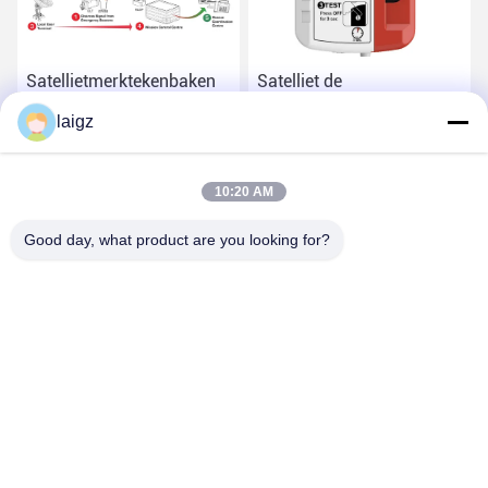
Satellietmerktekenbaken
Satelliet de
met Satelliet het
Reddingsbaken van GPS
laigz
Signaalzender van 5W
met de Zenderfrequentie
van 121,5 Mhz Locationg
Vind de beste prijs
Vind de beste prijs
10:20 AM
Good day, what product are you looking for?
ZHEJIANG ZHONGDENG ELECTRONICS TECHNOLOGY
CO,LTD
laigz@zjzdkj.com.cn
+86-573-83280296