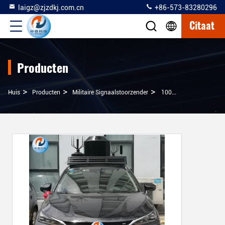
laigz@zjzdkj.com.cn
+86-573-83280296
Citaat
Producten
>
>
>
Huis
Producten
Militaire Signaalstoorzender
1000W De Telefoonstoorzender 500m Van De Voertuigcel Het Blokkeren Straal Met Walkie-Talkiebanden