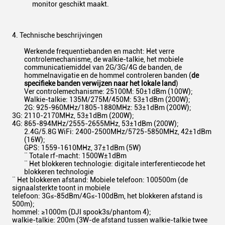
monitor geschikt maakt.
4. Technische beschrijvingen
Werkende frequentiebanden en macht: Het verre
controlemechanisme, de walkie-talkie, het mobiele
communicatiemiddel van 2G/3G/4G de banden, de
hommelnavigatie en de hommel controleren banden (
de
specifieke banden verwijzen naar het lokale land
)
Ver controlemechanisme: 25100M: 50±1dBm (100W);
Walkie-talkie: 135M/275M/450M: 53±1dBm (200W);
2G: 925-960MHz/1805-1880MHz: 53±1dBm (200W);
3G: 2110-2170MHz, 53±1dBm (200W);
4G: 865-894MHz/2555-2655MHz, 53±1dBm (200W);
2.4G/5.8G WiFi: 2400-2500MHz/5725-5850MHz, 42±1dBm
(16W);
GPS: 1559-1610MHz, 37±1dBm (5W)
¨ Totale rf-macht: 1500W±1dBm
¨ Het blokkeren technologie: digitale interferentiecode het
blokkeren technologie
¨ Het blokkeren afstand: Mobiele telefoon: 100500m (de
signaalsterkte toont in mobiele
telefoon: 3G≤-85dBm/4G≤-100dBm, het blokkeren afstand is
500m);
hommel: ≥1000m (DJI spook3s/phantom 4);
walkie-talkie: 200m (3W-de afstand tussen walkie-talkie twee