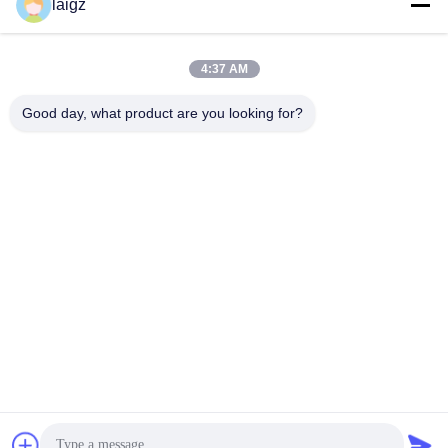
laigz
van de 120 Wattsauto,
Signaal voor het
100m Hoge Waaier
Blokkeren van de
Vind de beste prijs
Vind de beste prijs
Mobiele Stoorzender
Draadloze Signalen van
4:37 AM
20-6000 Mhz
Good day, what product are you looking for?
ZHEJIANG ZHONGDENG ELECTRONICS TECHNOLOGY
CO,LTD
laigz@zjzdkj.com.cn
+86-573-83280296
Nr 1539, Chengnan-Road, Jiaxing, Zhejiang, China
China Goede kwaliteit militaire signaalstoorzender Auteursrecht © 2019-
2026 Zhejiang Zhongdeng Electronics Technology CO,LTD Alle rechten