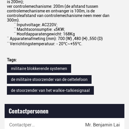
is 200m);
ver controlemechanisme: 200m (de afstand tussen
controlemechanisme en ontvanger is 100m, is de
controleafstand van controlemechanisme neen meer dan
300m).
¨ Inputvoltage: AC220V;
¨ Machtsconsumptie: ≤5KW;
¨ Hoofdapparatengewicht: 168Kg
¨ Apparatenafmeting (mm): 700 (W) ‚480 (H) ‚550 (D)
¨ Verrichtingstemperatuur: - 20℃~+55℃.
Tags:
militaire blokkerende systemen
de militaire stoorzender van de celtelefoon
de stoorzender van het walkie-talkiesignaal
Contactpersonen
Contactpersonen:
Mr. Benjamin Lai