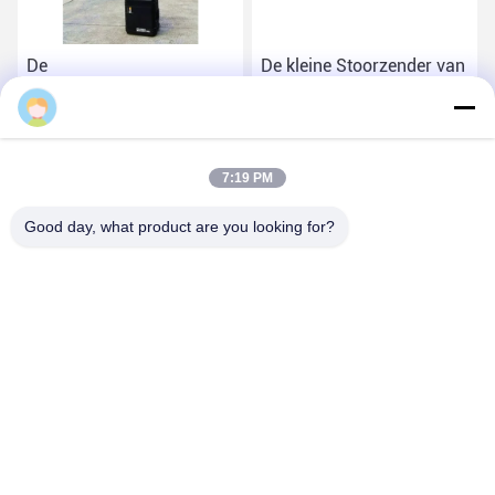
De
De kleine Stoorzender van
Afstandsbedieningstoorzender
het Volume Militaire
van de 120 Wattsauto,
Signaal voor het
100m Hoge Waaier
Blokkeren van de
Vind de beste prijs
Vind de beste prijs
Mobiele Stoorzender
Draadloze Signalen van
7:19 PM
20-6000 Mhz
Good day, what product are you looking for?
ZHEJIANG ZHONGDENG ELECTRONICS TECHNOLOGY
CO,LTD
laigz@zjzdkj.com.cn
+86-573-83280296