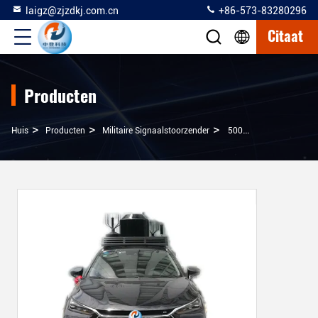
laigz@zjzdkj.com.cn
+86-573-83280296
Citaat
Producten
>
>
>
Huis
Producten
Militaire Signaalstoorzender
500m Stoorzender Van Het Straal1000w De Militaire Signaal Met Celluar-Banden