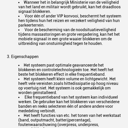
Wanneer het in belangrijk Ministerie van de veiligheid
van het land en militair wordt gebruikt, kan het draadloos
signaal blokkeren.
Voor één of ander VIP konvooi, beschermt het systeem
hen tijdens hun het reizen en verzekert veiligheid van hun
parkeerterrein.
Voor de bescherming van de noodsituatieveiligheid
tijdens massastoringen en grote vergadering, kan het het
mobiele signaal in een grote waaier blokkeren om de
uitbreiding van onstuimigheid tegen te houden.
3. Eigenschappen
Het systeem past optimale geavanceerde het
blokkeren en controletechnologieën toe. Het heeft het
beste het blokkeren effect in elke frequentieband.
Het systeem heeft klein volume en lichtgewicht. Het
heeft vele vereisten zoals hittedissipatie op hoog niveau
op voertuig niet. Het systeem is ook gemakkelijk om
worden geïnstalleerd.
Elke frequentieband van het systeem kan individueel
werken. De gebruiker kan het blokkeren van verscheidene
banden en reeks selecteren één of andere andere voor
mededeling verbindt.
Het heeft functies van etc. het tonen van het werkstaat
(band, outputmacht, batterijpercentage),
foutenwaarschuwing (overpress, underpress,