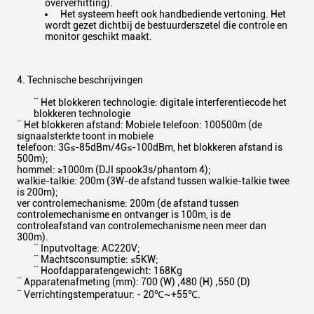
oververhitting).
Het systeem heeft ook handbediende vertoning. Het
wordt gezet dichtbij de bestuurderszetel die controle en
monitor geschikt maakt.
4. Technische beschrijvingen
¨ Het blokkeren technologie: digitale interferentiecode het
blokkeren technologie
¨ Het blokkeren afstand: Mobiele telefoon: 100500m (de
signaalsterkte toont in mobiele
telefoon: 3G≤-85dBm/4G≤-100dBm, het blokkeren afstand is
500m);
hommel: ≥1000m (DJI spook3s/phantom 4);
walkie-talkie: 200m (3W-de afstand tussen walkie-talkie twee
is 200m);
ver controlemechanisme: 200m (de afstand tussen
controlemechanisme en ontvanger is 100m, is de
controleafstand van controlemechanisme neen meer dan
300m).
¨ Inputvoltage: AC220V;
¨ Machtsconsumptie: ≤5KW;
¨ Hoofdapparatengewicht: 168Kg
¨ Apparatenafmeting (mm): 700 (W) ‚480 (H) ‚550 (D)
¨ Verrichtingstemperatuur: - 20℃~+55℃.