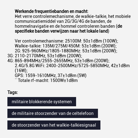
Werkende frequentiebanden en macht
:
Het verre controlemechanisme, de walkie-talkie, het mobiele
communicatiemiddel van 2G/3G/4G de banden, de
hommelnavigatie en de hommel controleren banden (
de
specifieke banden verwijzen naar het lokale land
)
Ver controlemechanisme: 25100M: 50±1dBm (100W);
Walkie-talkie: 135M/275M/450M: 53±1dBm (200W);
2G: 925-960MHz/1805-1880MHz: 53±1dBm (200W);
3G: 2110-2170MHz, 53±1dBm (200W);
4G: 865-894MHz/2555-2655MHz, 53±1dBm (200W);
2.4G/5.8G WiFi: 2400-2500MHz/5725-5850MHz, 42±1dBm
(16W);
GPS: 1559-1610MHz, 37±1dBm (5W)
¨ Totale rf-macht: 1500W±1dBm
Tags:
militaire blokkerende systemen
de militaire stoorzender van de celtelefoon
de stoorzender van het walkie-talkiesignaal