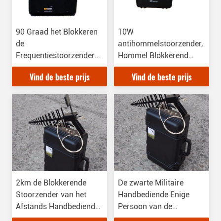
90 Graad het Blokkeren
10W
de
antihommelstoorzender,
Frequentiestoorzender
Hommel Blokkerend
0.9GHz-5.8GHz van de
Apparaat 1km Lange het
Vind de beste prijs
Vind de beste prijs
Hoek Draagbare
Blokkeren Afstand
Hommel het Blokkeren
Frequentie
2km de Blokkerende
De zwarte Militaire
Stoorzender van het
Handbediende Enige
Afstands Handbediende
Persoon van de
Signaal voor Hommels,
Hommelstoorzender