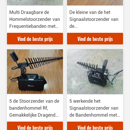
Multi Draagbare de
De kleine van de het
Hommelstoorzender van
Signaalstoorzender van
Frequentiebanden met
de
de Grote Lange afstand
Aanvraagtypehommel
Vind de beste prijs
Vind de beste prijs
van de Hoek Lage Macht
Veelvoudige Werkende
Banden met Zelf
beschermen Functie
5 de Stoorzender van de
5 werkende het
bandenhommel Rf,
Signaalstoorzender van
Gemakkelijke Dragende
de Bandenhommel met 1
Blocker van het
Uur Ononderbroken
Vind de beste prijs
Vind de beste prijs
Hommelsignaal met
Werktijden