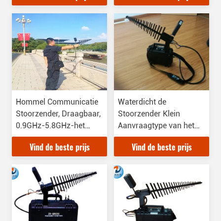
Hoge Nauwkeurigheid
Hommel Communicatie
Waterdicht de
Stoorzender, Draagbaar,
Stoorzender Klein
0.9GHz-5.8GHz-het
Aanvraagtype van het
Blokkeren Frequentie
Hommelsignaal voor het
Vind de beste prijs
Vind de beste prijs
Gemakkelijke Dragen