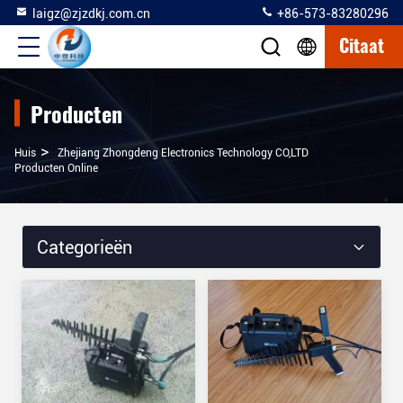
laigz@zjzdkj.com.cn
+86-573-83280296
Citaat
Producten
>
Huis
Zhejiang Zhongdeng Electronics Technology CO,LTD
Producten Online
Categorieën