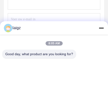
laigz
Stuur
8:05 AM
Good day, what product are you looking for?
ZHEJIANG ZHONGDENG ELECTRONICS TECHNOLOGY
CO,LTD
laigz@zjzdkj.com.cn
+86-573-83280296