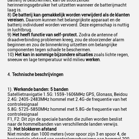
batterij te beschermen, kan de stoorzender
herinneringsgebruiker het uitzetten wanneer de batterijmacht
laag is.
8)
De batterij kan gemakkelijk worden verwijderd als de klanten
vereisen.
Daarom kunnen het belangrijkste apparaat en de
batterij individueel worden vervoerd. Deze eigenschap is nuttig
in luchtbrug.
9)
Het heeft functie van self-protect.
Zodra de antenne of
draadverbinding problemen kreeg, zou de stoorzender alarm
beginnen en zou de binnenkring uitzetten om belangrijke
componenten tegen schade te beschermen.
10)
Het kan in sommige bijzondere situaties
zoals lichte regen,
sneeuw en lage temperatuur wild milieu
werken
.
4.
Technische beschrijvingen
1).
Werkende banden: 5 banden
Satellietnavigatie 1.5G: 1559-1606MHz GPS, Glonass, Beidou
2.4G: 2405-2483MHz hommel met 2.4G-de frequentie van het
controlesignaal
5.8G: 5725-5850MHz hommel met 5.8G-de frequentie van het
controlesignaal
F1, F2: Dit zijn de speciale banden die zullen worden beslist
naar de hommelbanden van verschillende landen verwijs.
2).
Het blokkeren afstand
Niet minder dan 1000 meters (voor spoor zijn 3 en spoor 4, de