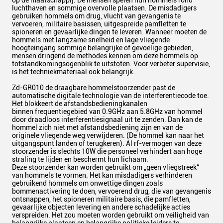
op de maatschappij. De mensen spelen hun hommels rond
luchthaven en sommige overvolle plaatsen. De misdadigers
gebruiken hommels om drug, vlucht van gevangenis te
vervoeren, militaire basissen, uitgespreide pamfletten te
spioneren en gevaarlijke dingen te leveren. Wanneer moeten de
hommels met langzame snelheid en lage vliegende
hoogteingang sommige belangrijke of gevoelige gebieden,
mensen dringend de methodes kennen om deze hommels op
totstandkomingsogenblik te uitstoten. Voor verbeter supervisie,
is het techniekmateriaal ook belangrijk.
Zd-GR010 de draagbare hommelstoorzender past de
automatische digitale technologie van de interferentiecode toe.
Het blokkeert de afstandsbedieningkanalen
binnen frequentiegebied van 0.9GHz aan 5.8GHz van hommel
door draadloos interferentiesignaal uit te zenden. Dan kan de
hommel zich niet met afstandsbediening zijn en van de
originele vliegende weg verwijderen. (De hommel kan naar het
uitgangspunt landen of terugkeren). Al rf-vermogen van deze
stoorzender is slechts 10W die personeel verhindert aan hoge
straling te lijden en beschermt hun lichaam.
Deze stoorzender kan worden gebruikt om „geen vliegstreek“
van hommels te vormen. Het kan misdadigers verhinderen
gebruikend hommels om onwettige dingen zoals
bommenactivering te doen, vervoerend drug, die van gevangenis
ontsnappen, het spioneren militaire basis, die pamfletten,
gevaarlijke objecten levering en andere schadelijke acties
verspreiden. Het zou moeten worden gebruikt om veiligheid van