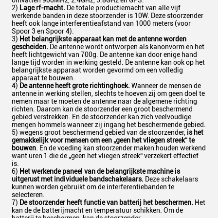
omvatten 900MHz, 2.4GHz, 5.8GHz en GPS.
2)
Lage rf-macht.
De totale productiemacht van alle vijf
werkende banden in deze stoorzender is 10W. Deze stoorzender
heeft ook lange interferentieafstand van 1000 meters (voor
Spoor 3 en Spoor 4).
3)
Het belangrijkste apparaat kan met de antenne worden
gescheiden.
De antenne wordt ontworpen als kanonvorm en het
heeft lichtgewicht van 700g. De antenne kan door enige hand
lange tijd worden in werking gesteld. De antenne kan ook op het
belangrijkste apparaat worden gevormd om een volledig
apparaat te bouwen.
4)
De antenne heeft grote richtinghoek.
Wanneer de mensen de
antenne in werking stellen, slechts te hoeven zij om geen doel te
nemen maar te moeten de antenne naar de algemene richting
richten. Daarom kan de stoorzender een groot beschermend
gebied verstrekken. En de stoorzender kan zich veelvoudige
mengen hommels wanneer zij ingang het beschermende gebied.
5) wegens groot beschermend gebied van de stoorzender,
is het
gemakkelijk voor mensen om een „geen het vliegen streek
“
te
bouwen
. En de voeding kan stoorzender maken houden werkend
want uren 1 die de „geen het vliegen streek“ verzekert effectief
is.
6)
Het werkende paneel van de belangrijkste machine is
uitgerust met individuele bandschakelaars.
Deze schakelaars
kunnen worden gebruikt om de interferentiebanden te
selecteren.
7)
De stoorzender heeft functie van batterij het beschermen.
Het
kan de de batterijmacht en temperatuur schikken. Om de