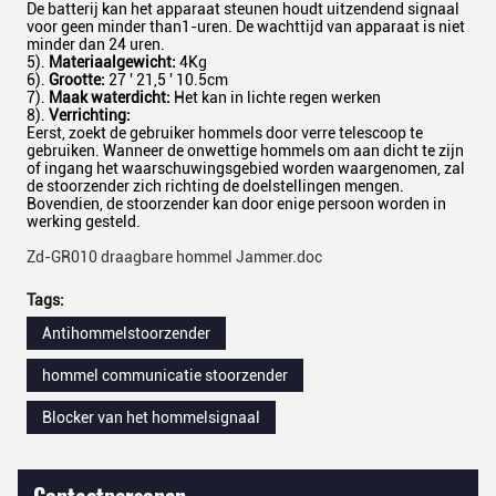
De batterij kan het apparaat steunen houdt uitzendend signaal
voor geen minder than1-uren. De wachttijd van apparaat is niet
minder dan 24 uren.
5).
Materiaalgewicht:
4Kg
6).
Grootte:
27 ' 21,5 ' 10.5cm
7).
Maak waterdicht:
Het kan in lichte regen werken
8).
Verrichting:
Eerst, zoekt de gebruiker hommels door verre telescoop te
gebruiken. Wanneer de onwettige hommels om aan dicht te zijn
of ingang het waarschuwingsgebied worden waargenomen, zal
de stoorzender zich richting de doelstellingen mengen.
Bovendien, de stoorzender kan door enige persoon worden in
werking gesteld.
Zd-GR010 draagbare hommel Jammer.doc
Tags:
Antihommelstoorzender
hommel communicatie stoorzender
Blocker van het hommelsignaal