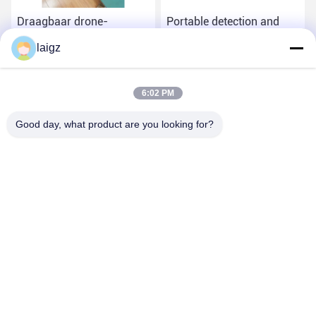
Draagbaar drone-
Portable detection and
jammerpistool met drone-
jamming gun with
laigz
detectiefuncties
direction find and drone
player locating functions
Vind de beste prijs
Vind de beste prijs
6:02 PM
Good day, what product are you looking for?
ZHEJIANG ZHONGDENG ELECTRONICS TECHNOLOGY
CO,LTD
laigz@zjzdkj.com.cn
+86-573-83280296
Nr 1539, Chengnan-Road, Jiaxing, Zhejiang, China