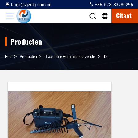
laigz@zjzdkj.com.cn
+86-573-83280296
Citaat
Producten
>
>
>
Huis
Producten
Draagbare Hommelstoorzender
De Kleine Van De Het Signaalstoorzender Van De Aanvraagtypehommel Veelvoudige Werkende Banden Met Zelf Beschermen Functie