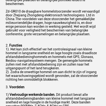
belangrijke plaatsen en belangrijke politieke leiders te
beschermen.
Zd-GR010 de draagbare hommelstoorzender wordt vervaardigd
door Zhejiang Zhongdeng elektronisch technologieco. Ltd in
China.The-voordelen van deze stoorzender het gemakkelijke
milieuvriendelijke dragen, hoge nauwkeurigheid is, en door
enige persoon kan worden in werking gesteld. Het wordt wijd
gebruikt voor veiligheid het beschermen van belangrijke
conferentie, grote verzamelingen en belangrijke plaatsen.
2.
Functies
1). Het kan zich effectief ver het controlesignaal van kleine
hommel in langzame snelheid en lage hoogte zoals draadloze
afstandsbedieninghommels en hommels met GPS, Glonass,
Beidou-navigatiesysteem mengen. De gemengde hommels
zullen niet met afstandsbediening zijn en zullen naar het
uitgangspunt of het land terugkeren.
2). Zodra de onwettige hommel om aan dicht te zijn of ingang
het waarschuwingsgebied wordt gevonden, zal de stoorzender
richting hen onmiddellijk blokkeren.
3.
Voordelen
1)
Veelvoudige werkende banden.
Dit product bevat alle
afstandsbedieningbanden van kleine hommel met langzame
snelheid en lage hoogte in de huidige markt. Deze banden