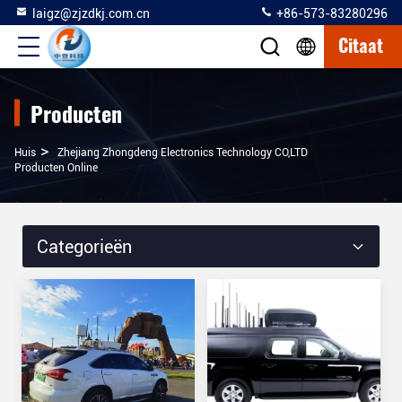
laigz@zjzdkj.com.cn
+86-573-83280296
Citaat
Producten
>
Huis
Zhejiang Zhongdeng Electronics Technology CO,LTD
Producten Online
Categorieën