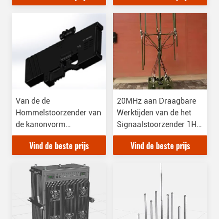
Van de de
20MHz aan Draagbare
Hommelstoorzender van
Werktijden van de het
de kanonvorm
Signaalstoorzender 1H
Handbediende Grote
van 6GHz de Militaire
Vind de beste prijs
Vind de beste prijs
Hoek 1km Afstand