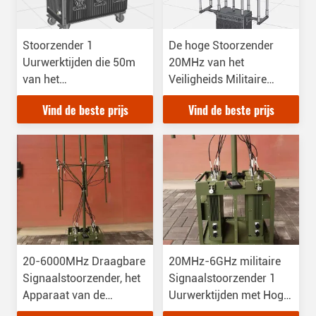
Stoorzender 1
De hoge Stoorzender
Uurwerktijden die 50m
20MHz van het
van het
Veiligheids Militaire
afstandsbediening de
Signaal aan 6GHz-
Vind de beste prijs
Vind de beste prijs
Militaire Signaal
Frequentie
blokkeren
20-6000MHz Draagbare
20MHz-6GHz militaire
Signaalstoorzender, het
Signaalstoorzender 1
Apparaat van de
Uurwerktijden met Hoge
Autostoorzender met
Veiligheid