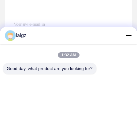
laigz
Stuur
1:32 AM
Good day, what product are you looking for?
ZHEJIANG ZHONGDENG ELECTRONICS TECHNOLOGY
CO,LTD
laigz@zjzdkj.com.cn
+86-573-83280296