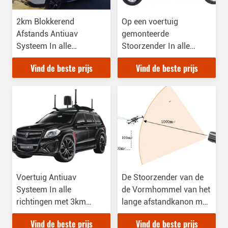
2km Blokkerend
Op een voertuig
Afstands Antiuav
gemonteerde
Systeem In alle
Stoorzender In alle
richtingen
richtingen met Bevel
Vind de beste prijs
Vind de beste prijs
binnen
Configuratiescherm
Voertuig Antiuav
De Stoorzender van de
Systeem In alle
de Vormhommel van het
richtingen met 3km
lange afstandkanon met
Opsporingsafstand
1km Blokkerende Waaier
Vind de beste prijs
Vind de beste prijs