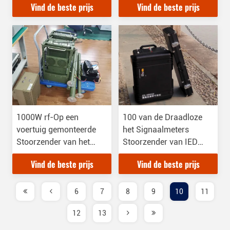
Vind de beste prijs
Vind de beste prijs
100m het Blokkeren
Afstand
1000W rf-Op een
100 van de Draadloze
voertuig gemonteerde
het Signaalmeters
Stoorzender van het
Stoorzender van IED
Machts20mhz 6000MHz
voor het Blokkeren van
Vind de beste prijs
Vind de beste prijs
de Draadloze Signaal
de Mobiele Signalen van
2G 3G 4G
6
7
8
9
10
11
12
13