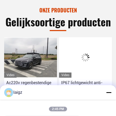
ONZE PRODUCTEN
Gelijksoortige producten
Video
Video
Ac220v regenbestendige
IP67 lichtgewicht anti-
drone-detector klein
drone-oplossingen Omni-
laigz
formaat
detectie
Vind de beste prijs
Vind de beste prijs
2:45 PM