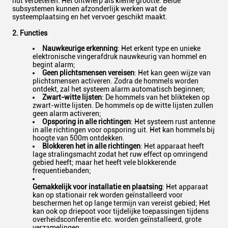
nut verbeteren. Het ontwierp als kleine grootte. Beide
subsystemen kunnen afzonderlijk werken wat de
systeemplaatsing en het vervoer geschikt maakt.
2. Functies
Nauwkeurige erkenning
: Het erkent type en unieke
elektronische vingerafdruk nauwkeurig van hommel en
begint alarm;
Geen plichtsmensen vereisen
: Het kan geen wijze van
plichtsmensen activeren. Zodra de hommels worden
ontdekt, zal het systeem alarm automatisch beginnen;
Zwart-witte lijsten
: De hommels van het blikteken op
zwart-witte lijsten. De hommels op de witte lijsten zullen
geen alarm activeren;
Opsporing in alle richtingen
: Het systeem rust antenne
in alle richtingen voor opsporing uit. Het kan hommels bij
hoogte van 500m ontdekken.
Blokkeren het in alle richtingen
: Het apparaat heeft
lage stralingsmacht zodat het ruw effect op omringend
gebied heeft; maar het heeft vele blokkerende
frequentiebanden;
Gemakkelijk voor installatie en plaatsing
: Het apparaat
kan op stationair rek worden geïnstalleerd voor
beschermen het op lange termijn van vereist gebied; Het
kan ook op driepoot voor tijdelijke toepassingen tijdens
overheidsconferentie etc. worden geïnstalleerd, grote
verzamelingen.