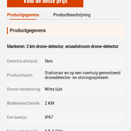
Vind de beste prijs
Productgegevens
Productbeschrijving
Productgegevens
Markeren:
2 km drone-detector
,
wisselstroom drone-detector
Detectie afstand:
5km
Stationair en op een voertuig gemonteerd
Productnaam:
dronedetectie- en storingssysteem
Drone-herkenning:
Witte lijst
Blokkerend bereik:
2 KM
Een bewijs:
IP67