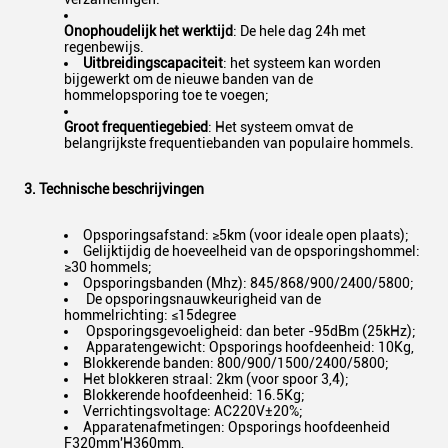
Onophoudelijk het werktijd
: De hele dag 24h met
regenbewijs.
Uitbreidingscapaciteit
: het systeem kan worden
bijgewerkt om de nieuwe banden van de
hommelopsporing toe te voegen;
Groot frequentiegebied
: Het systeem omvat de
belangrijkste frequentiebanden van populaire hommels.
3. Technische beschrijvingen
Opsporingsafstand: ≥5km (voor ideale open plaats);
Gelijktijdig de hoeveelheid van de opsporingshommel:
≥30 hommels;
Opsporingsbanden (Mhz): 845/868/900/2400/5800;
De opsporingsnauwkeurigheid van de
hommelrichting: ≤15degree
Opsporingsgevoeligheid: dan beter -95dBm (25kHz);
Apparatengewicht: Opsporings hoofdeenheid: 10Kg,
Blokkerende banden: 800/900/1500/2400/5800;
Het blokkeren straal: 2km (voor spoor 3,4);
Blokkerende hoofdeenheid: 16.5Kg;
Verrichtingsvoltage: AC220V±20%;
Apparatenafmetingen: Opsporings hoofdeenheid
F320mm'H360mm,