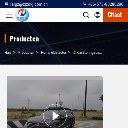
laigz@zjzdkj.com.cn
+86-573-83280296
Citaat
Producten
>
>
>
Huis
Producten
Hommeldetector
2 Km Storingsbereik Anti-Drone-Detectorapparaat Wisselstroom