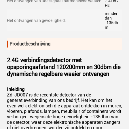
Het ontvangen van 3de signaal harmonische waaier:
7.416G
Hz
minder
dan
Het ontvangen van gevoeligheid:
-135db
m
Productbeschrijving
2.4G verbindingsdetector met
opsporingsafstand 120200mm en 30dbm die
dynamische regelbare waaier ontvangen
Inleiding
Zd-JD007 is de recentste detector van de
generatieverbinding van ons bedrijf. Het kan om het
even welk elektronisch die apparaat ontdekken in muren,
vloeren, plafonds, lampen, meubilair of containers wordt
verborgen. wegens de hoge gevoeligheid -135dbm van
de detector, waar deze elektronische apparaten zangers
of niet overbrengen, worden zij ontdekt en door