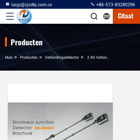
laigz@zjzdkj.com.cn
+86-573-83280296
Citaat
Producten
>
>
>
Huis
Producten
Verbindingsdetector
2.4G Verbindingsdetector Die Met 30dbm Dynamische Regelbare Waaier Ontvangen