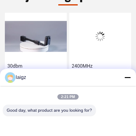
30dbm
2400MHz
verbindingsdetector met
verbindingsdetector met
laigz
Opsporingsafstand
120200mm
120200mm en Lithum-
Opsporingsafstand en
Vind de beste prijs
Vind de beste prijs
Batterij
Lichtgewicht
2:21 PM
Good day, what product are you looking for?