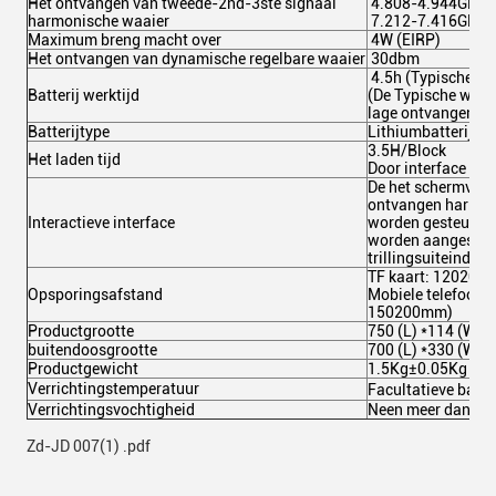
Het ontvangen van tweede-2nd-3ste signaal
4.808-4.944GHz
harmonische waaier
7.212-7.416GHz
Maximum breng macht over
4W (EIRP)
Het ontvangen van dynamische regelbare waaier
30dbm
4.5h (Typische wi
Batterij werktijd
(De Typische wijz
lage ontvangende a
Batterijtype
Lithiumbatterij
3.5H/Block
Het laden tijd
Door interface typ
De het schermverto
ontvangen harmoni
Interactieve interface
worden gesteund e
worden aangeslot
trillingsuiteinden.
TF kaart: 12020
Opsporingsafstand
Mobiele telefoon
150200mm)
Productgrootte
750 (L) *114 (W) 
buitendoosgrootte
700 (L) *330 (W) 
Productgewicht
1.5Kg±0.05Kg
Verrichtingstemperatuur
Facultatieve batt
Verrichtingsvochtigheid
Neen meer dan 93
Zd-JD 007(1) .pdf