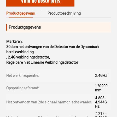
Vind de beste prijs
Productgegevens
Productbeschrijving
Productgegevens
Markeren:
30dbm het ontvangen van de Detector van de Dynamisch
bereikverbinding
,
2.4G verbindingsdetector
,
Regelbare niet Lineaire Verbindingsdetector
Het werk frequentie:
2.4GHZ
120200
Opsporingsafstand:
mm
4.808-
Het ontvangen van 2de signaal harmonische waaier:
4.944G
Hz
7.212-