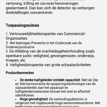
vertoning, trilling en correcte herinneringen
gealarmeerd. Dan kan zich de detector op verborgen
doelstellingen concentreren.
Toepassingsscènes
Vertrouwelijkheidsinspectie van Commerical-
1.
Organisaties
2.
Het bedriegen Preventie in het Onderzoek van de
Onderwijsindustrie
De Afdeling van de overheidsgeheimhouding zoals
3.
openbare justic veiligheid, gevangenissen, onderwijs,
troepen, etc.
4. Veiligheidsinspectie van grote schaalactiviteiten
Productkenmerken
De sterke halfgeleider ontdekt capaciteit
: Met de 2de
en 3de harmonische de opsporingstechnologie van de
signaalsterkte, kan het apparaat en
halfgeleidermaterialen binnen het snel en effectief
identificeren.
Hoge gevoeligheid
: De verbindingsdetector is
uitgerust met ingebouwde hoge aanwinstenantenne. Het
heeft lange opsporingsafstand vooral voor