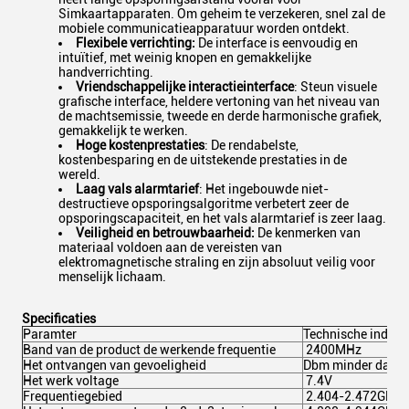
Simkaartapparaten. Om geheim te verzekeren, snel zal de
mobiele communicatieapparatuur worden ontdekt.
Flexibele verrichting:
De interface is eenvoudig en
intuïtief, met weinig knopen en gemakkelijke
handverrichting.
Vriendschappelijke interactieinterface
: Steun visuele
grafische interface, heldere vertoning van het niveau van
de machtsemissie, tweede en derde harmonische grafiek,
gemakkelijk te werken.
Hoge kostenprestaties
: De rendabelste,
kostenbesparing en de uitstekende prestaties in de
wereld.
Laag vals alarmtarief
: Het ingebouwde niet-
destructieve opsporingsalgoritme verbetert zeer de
opsporingscapaciteit, en het vals alarmtarief is zeer laag.
Veiligheid en betrouwbaarheid:
De kenmerken van
materiaal voldoen aan de vereisten van
elektromagnetische straling en zijn absoluut veilig voor
menselijk lichaam.
Specificaties
Paramter
Technische index
Band van de product de werkende frequentie
2400MHz
Het ontvangen van gevoeligheid
Dbm minder dan -
Het werk voltage
7.4V
Frequentiegebied
2.404-2.472GHz