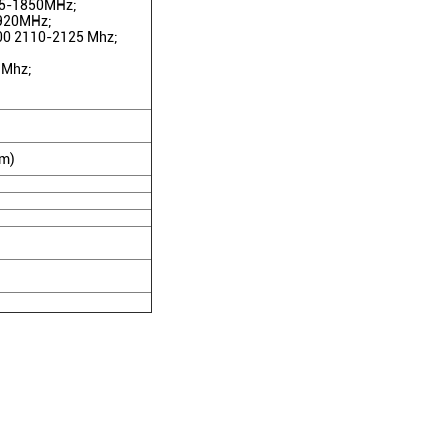
5-1850MHz;
920MHz;
0 2110-2125 Mhz;
 Mhz;
Bm)