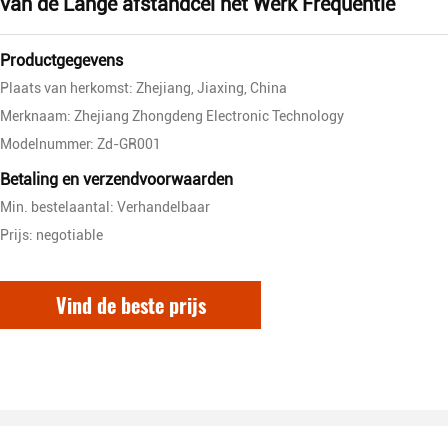
van de Lange afstandcel het Werk Frequentie
Productgegevens
Plaats van herkomst: Zhejiang, Jiaxing, China
Merknaam: Zhejiang Zhongdeng Electronic Technology
Modelnummer: Zd-GR001
Betaling en verzendvoorwaarden
Min. bestelaantal: Verhandelbaar
Prijs: negotiable
Vind de beste prijs