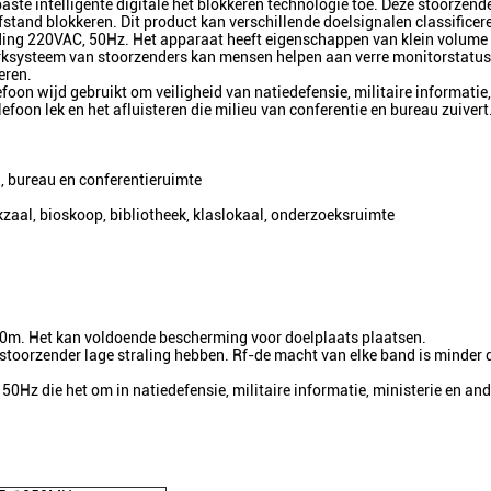
te intelligente digitale het blokkeren technologie toe. Deze stoorzender
stand blokkeren. Dit product kan verschillende doelsignalen classificer
eding 220VAC, 50Hz. Het apparaat heeft eigenschappen van klein volume
erksysteem van stoorzenders kan mensen helpen aan verre monitorstatus
eren.
on wijd gebruikt om veiligheid van natiedefensie, militaire informatie,
efoon lek en het afluisteren die milieu van conferentie en bureau zuivert
n, bureau en conferentieruimte
zaal, bioskoop, bibliotheek, klaslokaal, onderzoeksruimte
0m. Het kan voldoende bescherming voor doelplaats plaatsen.
 stoorzender lage straling hebben. Rf-de macht van elke band is minder
0Hz die het om in natiedefensie, militaire informatie, ministerie en and