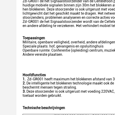
Zd-GR001 de het Signaalstoorzender van de Celtelefoon pas
huidige mobiele signalen binnen zijn 30m het blokkeren af
hen blokkeren. Deze stoorzender is ook uitgerust met vo
lichtgewicht dat het geschikt maakt te dragen. Het netw
stoorzenders, problemen analyseren en correcte acties vo
Zd-GR001 de het Signaalstoorzender wordt van de Celtelefo
en andere afdeling te verzekeren. Het verhindert mobiel tel
Toepassingen
Militaire, openbare veiligheid, overheid, andere afdelinge
Speciale plaats: hof, gevangenis en opsluitinghuis
Openbare ruimte: Conferentie (opleiding) centrum, muziek
Andere vereiste plaatsen.
Hoofdfuncties
1.
Zd-GR001 heeft maximum het blokkeren afstand van 3
2.
De intelligente het blokkeren technologie maakt ook de
beschermt mensen tegen straling.
3.
Deze stoorzender is ook uitgerust met voeding 220VAC, 5
toelaat worden gebruikt.
Technische beschrijvingen