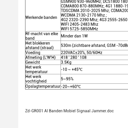
GSM900 930-960MHz; DCS1800 180
CDMA800 870-880MHz; 4G1 1880-1
TDSCDMA 2010-2025 Mhz; CDMA200
WCDMA 2130-2170 Mhz.;
Werkende banden
4G2 2320-2390 Mhz; 4G3 2555-2650
WIFI 2405-2483 Mhz
WIFI 5725-5850MHz
Rf-macht van elke
Minder dan 1W
band
Het blokkeren
530m (zichtbare afstand, GSM -70d
afstand (straal)
Voeding
220VAC±20%, 50/60Hz
Afmeting (L'W'H)
418 ' 280 ' 108
Gewicht
3.5Kg
Het werk
-10 ~ +45℃
temperatuur
Het werk
5~95%
vochtigheid
Opslagtemperatuur
-20~+60℃
Zd-GR001 Al Banden Mobiel Signaal Jammer.doc