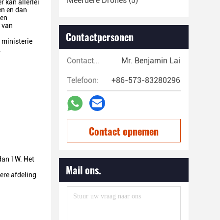
Meerdere Drones
(5)
 kan allerlei
en en dan
 en
 van
Contactpersonen
 ministerie
.
Contactpersonen:
Mr. Benjamin Lai
Telefoon:
+86-573-83280296
Contact opnemen
 dan 1W. Het
Mail ons.
ere afdeling