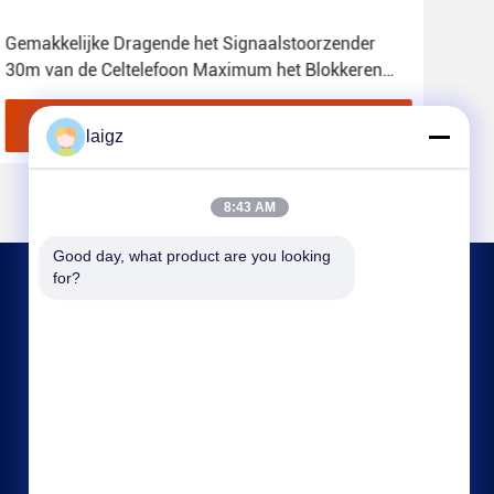
Gemakkelijke Dragende het Signaalstoorzender
4G 
30m van de Celtelefoon Maximum het Blokkeren
Celt
Afstand
Vind de beste prijs
laigz
8:43 AM
Good day, what product are you looking 
for?
NEEM CONTACT MET ONS OP
laigz@zjzdkj.com.cn
+86-573-83280296
Nr 1539, Chengnan-Road, Jiaxing, Zhejiang,
China