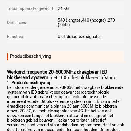
Totaal apparatengewicht:
24 KG
540 (lengte) ‚410 (hoogte) ‚270
Dimensies:
(dikte)
Functies:
blok draadloze signalen
Productbeschrijving
Werkend frequentie 20-6000MHz draagbaar IED
blokkerend systeem
met 100m het blokkeren afstand
Productomschrijving
Een stoorzender genoemd zd-GR050 het draagbare blokkerende
systeem van IED gebruikt een geavanceerde technologie
genoemd de automatische digitale technologie van de
interferentiecode. Dit blokkerende systeem van IED kan allerlei
draadloze communicatie binnen 20 aan 6000MHz blokkeren
omvat 2G, 3G, de mobiele signalen van 4G. En het kan ook
oorzaken een lange het blokkeren afstand en een groot het
blokkeren gebied bouwen. Het kan terroristen effectief
verhinderen activerend afstandsbedieningbommen. Het kan ook
de uitbreiding van massaincidenten tegenhouden. Dit product