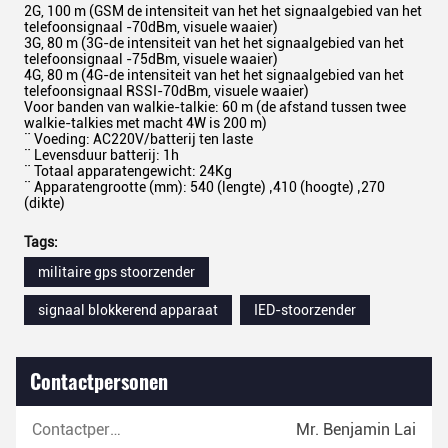
2G, 100 m (GSM de intensiteit van het het signaalgebied van het
telefoonsignaal -70dBm, visuele waaier)
3G, 80 m (3G-de intensiteit van het het signaalgebied van het
telefoonsignaal -75dBm, visuele waaier)
4G, 80 m (4G-de intensiteit van het het signaalgebied van het
telefoonsignaal RSSI-70dBm, visuele waaier)
Voor banden van walkie-talkie: 60 m (de afstand tussen twee
walkie-talkies met macht 4W is 200 m)
¨ Voeding: AC220V/batterij ten laste
¨ Levensduur batterij: 1h
¨ Totaal apparatengewicht: 24Kg
¨ Apparatengrootte (mm): 540 (lengte) ‚410 (hoogte) ‚270
(dikte)
Tags:
militaire gps stoorzender
signaal blokkerend apparaat
IED-stoorzender
Contactpersonen
Contactpersonen:
Mr. Benjamin Lai