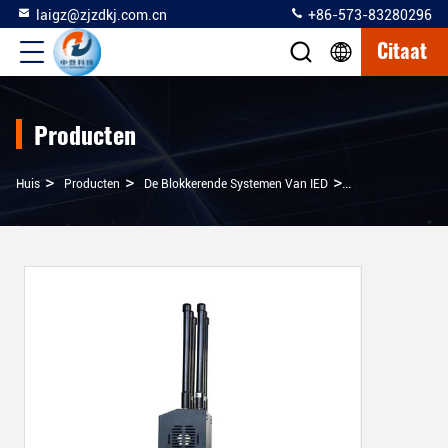
laigz@zjzdkj.com.cn
+86-573-83280296
Citaat
Producten
>
>
>
Huis
Producten
De Blokkerende Systemen Van IED
AC220V Militaire