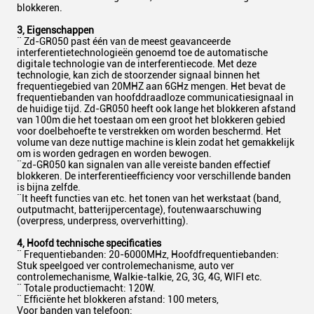
blokkeren.
3, Eigenschappen
¨ Zd-GR050 past één van de meest geavanceerde
interferentietechnologieën genoemd toe de automatische
digitale technologie van de interferentiecode. Met deze
technologie, kan zich de stoorzender signaal binnen het
frequentiegebied van 20MHZ aan 6GHz mengen. Het bevat de
frequentiebanden van hoofddraadloze communicatiesignaal in
de huidige tijd. Zd-GR050 heeft ook lange het blokkeren afstand
van 100m die het toestaan om een groot het blokkeren gebied
voor doelbehoefte te verstrekken om worden beschermd. Het
volume van deze nuttige machine is klein zodat het gemakkelijk
om is worden gedragen en worden bewogen.
¨zd-GR050 kan signalen van alle vereiste banden effectief
blokkeren. De interferentieefficiency voor verschillende banden
is bijna zelfde.
¨It heeft functies van etc. het tonen van het werkstaat (band,
outputmacht, batterijpercentage), foutenwaarschuwing
(overpress, underpress, oververhitting).
4, Hoofd technische specificaties
¨ Frequentiebanden: 20-6000MHz, Hoofdfrequentiebanden:
Stuk speelgoed ver controlemechanisme, auto ver
controlemechanisme, Walkie-talkie, 2G, 3G, 4G, WIFI etc.
¨ Totale productiemacht: 120W.
¨ Efficiënte het blokkeren afstand: 100 meters,
Voor banden van telefoon: