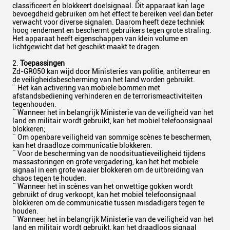
classificeert en blokkeert doelsignaal. Dit apparaat kan lage
bevoegdheid gebruiken om het effect te bereiken veel dan beter
verwacht voor diverse signalen. Daarom heeft deze techniek
hoog rendement en beschermt gebruikers tegen grote straling.
Het apparaat heeft eigenschappen van klein volume en
lichtgewicht dat het geschikt maakt te dragen.
2.
Toepassingen
Zd-GR050 kan wijd door Ministeries van politie, antiterreur en
de veiligheidsbescherming van het land worden gebruikt.
¨ Het kan activering van mobiele bommen met
afstandsbediening verhinderen en de terrorismeactiviteiten
tegenhouden.
¨ Wanneer het in belangrijk Ministerie van de veiligheid van het
land en militair wordt gebruikt, kan het mobiel telefoonsignaal
blokkeren;
¨ Om openbare veiligheid van sommige scènes te beschermen,
kan het draadloze communicatie blokkeren.
¨ Voor de bescherming van de noodsituatieveiligheid tijdens
massastoringen en grote vergadering, kan het het mobiele
signaal in een grote waaier blokkeren om de uitbreiding van
chaos tegen te houden.
¨ Wanneer het in scènes van het onwettige gokken wordt
gebruikt of drug verkoopt, kan het mobiel telefoonsignaal
blokkeren om de communicatie tussen misdadigers tegen te
houden.
¨ Wanneer het in belangrijk Ministerie van de veiligheid van het
land en militair wordt gebruikt, kan het draadloos signaal