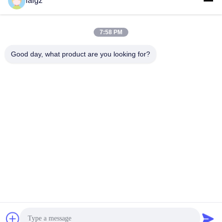
laigz
20MHz-6GHz het Werk
120, Draagbare Ied-
Frequentie met Walkie-
Stoorzenders voor
Vind de beste prijs
Vind de beste prijs
talkieband
Antiterreur
7:58 PM
Good day, what product are you looking for?
ZHEJIANG ZHONGDENG ELECTRONICS TECHNOLOGY
CO,LTD
laigz@zjzdkj.com.cn
+86-573-83280296
Nr 1539, Chengnan-Road, Jiaxing, Zhejiang, China
China Goede kwaliteit militaire signaalstoorzender Auteursrecht © 2019-
2026 Zhejiang Zhongdeng Electronics Technology CO,LTD Alle rechten