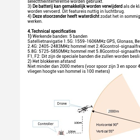
selecttheinterferentie worden gebruikt.
3)
De batterij kan gemakkelijk worden verwijderd
als de k
worden vervoerd. Dit featureis nuttig in luchtbrug.
4)
Deze stoorzender heeft waterdicht
zodat het in sommige
werken.
4.Technical specificaties
1)
Werkende banden: 5 banden
Satellietnavigatie 1.5G: 1559-1606MHz GPS, Glonass, B
2.4G: 2405-2483MHz hommel met 2.4Gcontrol-signaalfr
5.8G: 5725-5850MHz hommel met 5.8Gcontrol-signaalfr
F1, F2: Dit zijn de speciale banden die zullen worden bes
2) Het blokkeren afstand
Niet minder dan 2000 meters (voor spoor zijn 3 en spoor
vliegen hoogte van hommel is 100 meters)