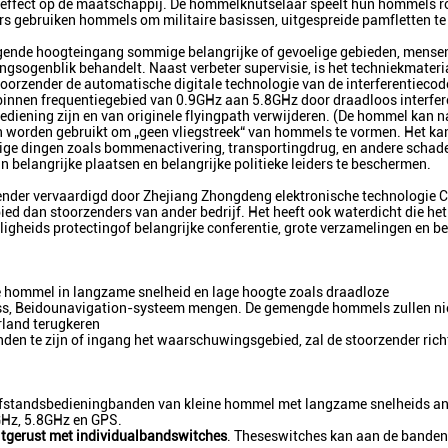
 effect op de maatschappij. De hommelknutselaar speelt hun hommels 
s gebruiken hommels om militaire basissen, uitgespreide pamfletten te
gende hoogteingang sommige belangrijke of gevoelige gebieden, mense
ogenblik behandelt. Naast verbeter supervisie, is het techniekmateri
zender de automatische digitale technologie van de interferentiecode
innen frequentiegebied van 0.9GHz aan 5.8GHz door draadloos interfer
ediening zijn en van originele flyingpath verwijderen. (De hommel kan n
n worden gebruikt om „geen vliegstreek“ van hommels te vormen. Het ka
e dingen zoals bommenactivering, transportingdrug, en andere schadel
 belangrijke plaatsen en belangrijke politieke leiders te beschermen.
er vervaardigd door Zhejiang Zhongdeng elektronische technologie C
ed dan stoorzenders van ander bedrijf. Het heeft ook waterdicht die het 
iligheids protectingof belangrijke conferentie, grote verzamelingen en be
ine hommel in langzame snelheid en lage hoogte zoals draadloze
s, Beidounavigation-systeem mengen. De gemengde hommels zullen ni
rland terugkeren
en te zijn of ingang het waarschuwingsgebied, zal de stoorzender rich
e afstandsbedieningbanden van kleine hommel met langzame snelheids a
GHz, 5.8GHz en GPS.
itgerust met individualbandswitches
. Theseswitches kan aan de banden