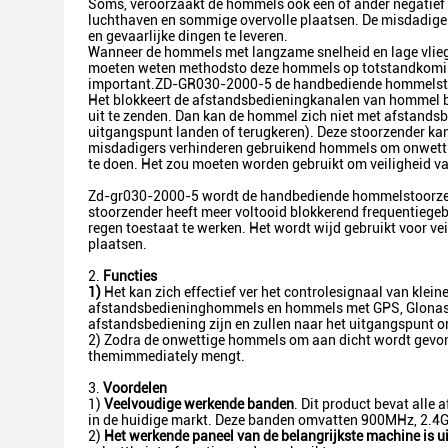
Soms, veroorzaakt de hommels ook één of ander negatief
luchthaven en sommige overvolle plaatsen. De misdadiger
en gevaarlijke dingen te leveren.
Wanneer de hommels met langzame snelheid en lage vlie
moeten weten methodsto deze hommels op totstandkomings
important.ZD-GR030-2000-5 de handbediende hommelstoor
Het blokkeert de afstandsbedieningkanalen van hommel b
uit te zenden. Dan kan de hommel zich niet met afstandsb
uitgangspunt landen of terugkeren). Deze stoorzender ka
misdadigers verhinderen gebruikend hommels om onwettig
te doen. Het zou moeten worden gebruikt om veiligheid van
Zd-gr030-2000-5 wordt de handbediende hommelstoorzend
stoorzender heeft meer voltooid blokkerend frequentiegebi
regen toestaat te werken. Het wordt wijd gebruikt voor ve
plaatsen.
2.
Functies
1)
Het kan zich effectief ver het controlesignaal van kle
afstandsbedieninghommels en hommels met GPS, Glonas
afstandsbediening zijn en zullen naar het uitgangspunt o
2) Zodra de onwettige hommels om aan dicht wordt gevond
themimmediately mengt.
3.
Voordelen
1)
Veelvoudige werkende banden
. Dit product bevat all
in de huidige markt. Deze banden omvatten 900MHz, 2.4
2)
Het werkende paneel van de belangrijkste machine is u