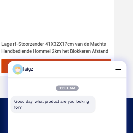
Lage rf-Stoorzender 41X32X17cm van de Machts
Han
Handbediende Hommel 2km het Blokkeren Afstand
Stoo
Hom
Vind de beste prijs
laigz
11:01 AM
Good day, what product are you looking 
for?
NEEM CONTACT MET ONS OP
laigz@zjzdkj.com.cn