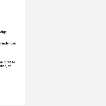
edige
 minder dan
n dicht te
dien, de