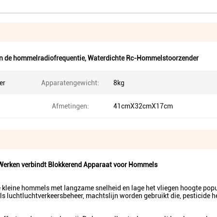
an de hommelradiofrequentie
,
Waterdichte Rc-Hommelstoorzender
er
Apparatengewicht:
8kg
Afmetingen:
41cmX32cmX17cm
Werken verbindt Blokkerend Apparaat voor Hommels
kleine hommels met langzame snelheid en lage het vliegen hoogte popul
s luchtluchtverkeersbeheer, machtslijn worden gebruikt die, pesticide h