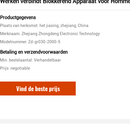
Werken verbindt Blokkerend Apparaat voor Homme
Productgegevens
Plaats van herkomst: het jiaxing, zhejiang, China
Merknaam: Zhejiang Zhongdeng Electronic Technology
Modelnummer: Zd-gr030-2000-5
Betaling en verzendvoorwaarden
Min. bestelaantal: Verhandelbaar
Prijs: negotiable
Vind de beste prijs