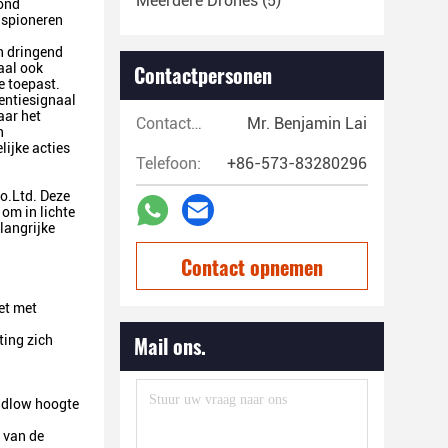
Meerdere Drones
(5)
rond
 spioneren
n dringend
aal ook
Contactpersonen
 toepast.
entiesignaal
aar het
Contactpersonen:
Mr. Benjamin Lai
n
ijke acties
Telefoon:
+86-573-83280296
o.Ltd. Deze
om in lichte
langrijke
Contact opnemen
et met
Mail ons.
ting zich
ndlow hoogte
 van de