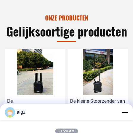
ONZE PRODUCTEN
Gelijksoortige producten
De
De kleine Stoorzender van
Afstandsbedieningstoorzender
het Volume Militaire
laigz
van de 120 Wattsauto,
Signaal voor het
100m Hoge Waaier
Blokkeren van de
Vind de beste prijs
Vind de beste prijs
Mobiele Stoorzender
Draadloze Signalen van
11:24 AM