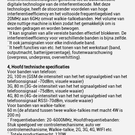
digitale technologie van de interferentiecode. Met deze
technologie, heeft de stoorzender voordelen van hoge
interferentieefficiency en het voltooide frequentiegebied van
20MHz aan 6GHz omvat walkie-talkiebanden. Het volume van
deze nuttige machine is klein zodat het gemakkelijk om is
worden gedragen en worden bewogen.
¨It kan signalen van alle vereiste banden effectief blokkeren. De
interferentieefficiency voor verschillende banden is bijna zelfde.
¨It ook jamsignalen voor elke individuele band.
¨It heeft functies van etc. het tonen van het werkstaat (band,
outputmacht, batterijpercentage), foutenwaarschuwing
(overpress, underpress, oververhitting).
4, Hoofd technische specificaties
Voor banden van telefoon:
2G, 100 m (GSM de intensiteit van het het signaalgebied van het
telefoonsignaal -70dBm, visuele waaier)
3G, 80 m (3G-de intensiteit van het het signaalgebied van het
telefoonsignaal -75dBm, visuele waaier)
4G, 80 m (4G-de intensiteit van het het signaalgebied van het
telefoonsignaal RSSI-70dBm, visuele waaier)
Voor banden van walkie-talkie:
60 m (de afstand tussen twee walkie-talkies met macht 4W is
200 m)
¨ Frequentiebanden: 20-6000MHz, Hoofdfrequentiebanden:
Stuk speelgoed ver controlemechanisme, auto ver
controlemechanisme, Walkie-talkie, 2G, 3G, 4G, WIFI etc.
¨ Totale productiemacht: 120W.