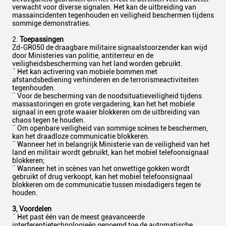
verwacht voor diverse signalen. Het kan de uitbreiding van
massaincidenten tegenhouden en veiligheid beschermen tijdens
sommige demonstraties.
2.
Toepassingen
Zd-GR050 de draagbare militaire signaalstoorzender kan wijd
door Ministeries van politie, antiterreur en de
veiligheidsbescherming van het land worden gebruikt.
¨ Het kan activering van mobiele bommen met
afstandsbediening verhinderen en de terrorismeactiviteiten
tegenhouden.
¨ Voor de bescherming van de noodsituatieveiligheid tijdens
massastoringen en grote vergadering, kan het het mobiele
signaal in een grote waaier blokkeren om de uitbreiding van
chaos tegen te houden.
¨ Om openbare veiligheid van sommige scènes te beschermen,
kan het draadloze communicatie blokkeren.
¨ Wanneer het in belangrijk Ministerie van de veiligheid van het
land en militair wordt gebruikt, kan het mobiel telefoonsignaal
blokkeren;
¨ Wanneer het in scènes van het onwettige gokken wordt
gebruikt of drug verkoopt, kan het mobiel telefoonsignaal
blokkeren om de communicatie tussen misdadigers tegen te
houden.
3, Voordelen
¨ Het past één van de meest geavanceerde
interferentietechnologieën genoemd toe de automatische