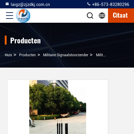
laigz@zjzdkj.com.cn
+86-573-83280296
Citaat
Producten
>
>
>
Huis
Producten
Militaire Signaalstoorzender
Militaire Draadloze Signaalstoorzender, 20-6000 Mhz De Stoorzender Van Het Walkie-Talkiesignaal