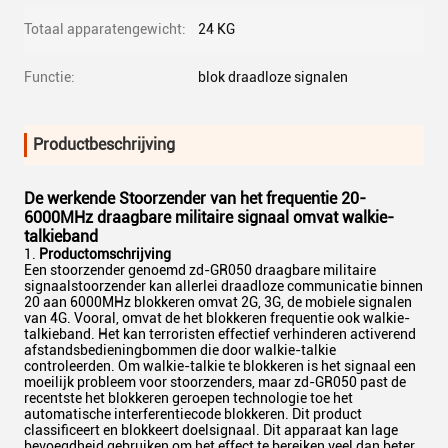
Totaal apparatengewicht:
24 KG
Functie:
blok draadloze signalen
Productbeschrijving
De werkende Stoorzender van het frequentie 20-
6000MHz draagbare militaire signaal omvat walkie-
talkieband
Productomschrijving
Een stoorzender genoemd zd-GR050 draagbare militaire
signaalstoorzender kan allerlei draadloze communicatie binnen
20 aan 6000MHz blokkeren omvat 2G, 3G, de mobiele signalen
van 4G. Vooral, omvat de het blokkeren frequentie ook walkie-
talkieband. Het kan terroristen effectief verhinderen activerend
afstandsbedieningbommen die door walkie-talkie
controleerden. Om walkie-talkie te blokkeren is het signaal een
moeilijk probleem voor stoorzenders, maar zd-GR050 past de
recentste het blokkeren geroepen technologie toe het
automatische interferentiecode blokkeren. Dit product
classificeert en blokkeert doelsignaal. Dit apparaat kan lage
bevoegdheid gebruiken om het effect te bereiken veel dan beter