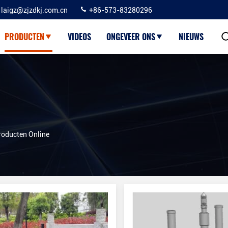
laigz@zjzdkj.com.cn
+86-573-83280296
PRODUCTEN
VIDEOS
ONGEVEER ONS
NIEUWS
roducten Online