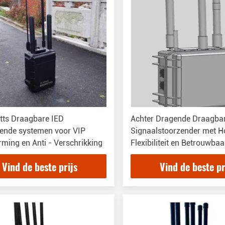
tts Draagbare IED
Achter Dragende Draagbar
rende systemen voor VIP
Signaalstoorzender met H
ming en Anti - Verschrikking
Flexibiliteit en Betrouwba
Vind de beste prijs
Vind de beste pr